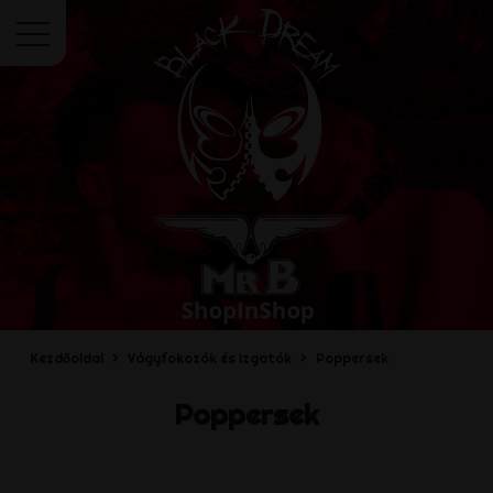
Menü
Kezdőoldal
Vágyfokozók és izgatók
Poppersek
Poppersek