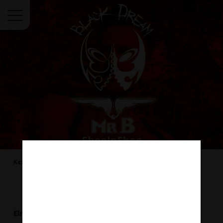
Menü
Kezdőoldal
BDSM
Fenekelés
Pálcák és Botok
Pálcák és Botok
Elnézést a kellemetlenségért.