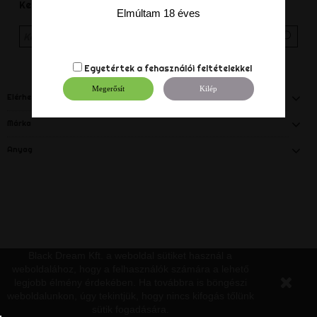
Keress rá újra, amit keresel
Elmúltam 18 éves
Egyetértek a
fehasználói feltételekkel
Megerősít
Kilép
Elérhetőség
Márka
Anyag
Black Dream Kft. a weboldal sütiket használ a
weboldalához, hogy a felhasználók számára a lehető
legjobb élmény érdekében. Ha továbbra is böngészi
weboldalunkon, úgy tekintjük, hogy nincs kifogás tőlünk
sütik fogadására.