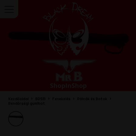
Menü
Kezdőoldal
BDSM
Fenekelés
Pálcák és Botok
Rendőrségi gumibot