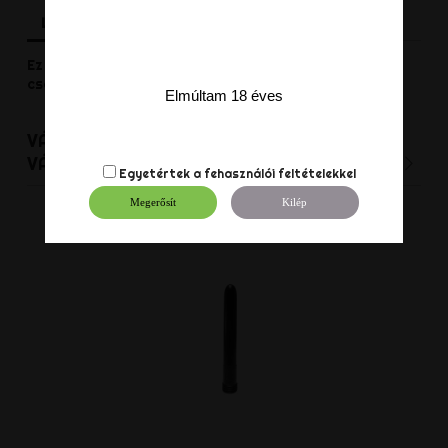
Leírás
Termék részletei
Vélemények
Ez a gumibot 40 cm hosszú és 2,5 cm átmérőjű. Nem
csak ütésre lehet használni...
Elmúltam 18 éves
VÁSÁRLÓK, AKIK EZT A TERMÉKET
VÁLASZTOTTÁK EZT IS VÁSÁROLTÁK:
Egyetértek a
fehasználói feltételekkel
Megerősít
Kilép