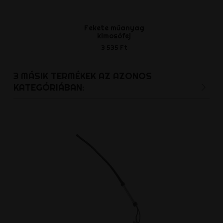
Fekete műanyag
Kétoldalas 
kimosófej
1 567 
3 535 Ft
3 MÁSIK TERMÉKEK AZ AZONOS
KATEGÓRIÁBAN: