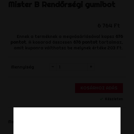
Mister B
Rendőrségi gumibot
6 764 Ft
Ennek a terméknek a megvásárlásával kapsz
676
pontot
. A kosarad összesen
676
pontot
tartalmaz,
amit kuponra válthatsz be melynek értéke
203 Ft
.
-
+
Mennyiség
KOSÁRHOZ ADÁS
Készleten
Megosztás
Megoszt