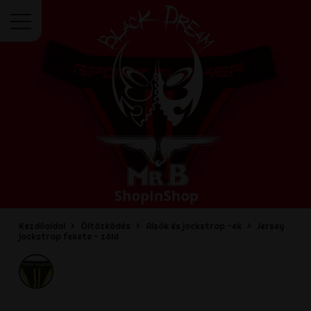
Menü
Kezdőoldal
Öltözködés
Alsók és jockstrap -ek
Jersey
jockstrap fekete - zöld