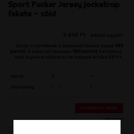
Sport Fucker
Jersey jockstrap
fekete - zöld
9 890 Ft
Adóval együtt
Ennek a terméknek a megvásárlásával kapsz
989
pontot
. A kosarad összesen
989
pontot
tartalmaz,
amit kuponra válthatsz be melynek értéke
297 Ft
.
Méret
-
+
Mennyiség
KOSÁRHOZ ADÁS
Készleten