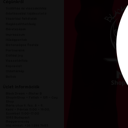
Cégünkről
Szállítás és visszaküldés
Adatkezelési tájékoztató
Vásárlási feltételek
Megközelíthetőség
Méretezések
Impresszum
Hűségpontok
Biztonságos fizetés
Partnereink
Elállási jog
Visszatérítés
Kapcsolat
Oldaltérkép
Boltok
Üzlet információk
Black Dream - Mister B
ShopInShop - Fetish - SM - Gay
Shop
Mária utca 9. fsz. 8 - 9.
Kedd - Péntek 11:00 - 19:00,
Szombat 11:00-17:00
1085 Budapest
Magyarország
Hívj minket:
+36 1 266 7485