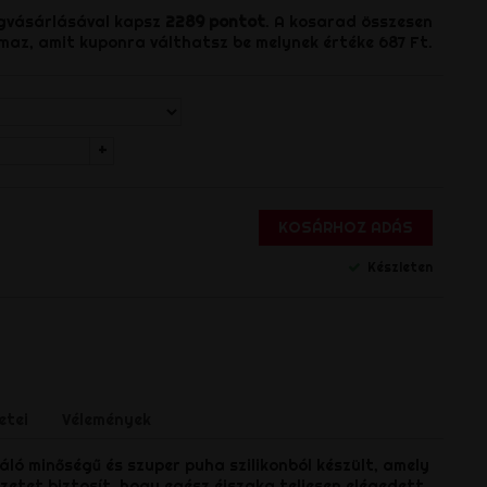
gvásárlásával kapsz
2289
pontot
. A kosarad összesen
maz, amit kuponra válthatsz be melynek értéke
687 Ft
.
+
KOSÁRHOZ ADÁS
Készleten
s
etei
Vélemények
ó minőségű és szuper puha szilikonból készült, amely
rzetet biztosít, hogy egész éjszaka teljesen elégedett