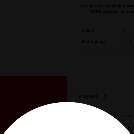
Ennek a terméknek a me
2289
pontot
tartal
Méret
-
Mennyiség
Megosztá
Megoszt
Leírás
Termék részl
A BRUTUS BUM BUDDY kivál
pompás, szexi, selymes é