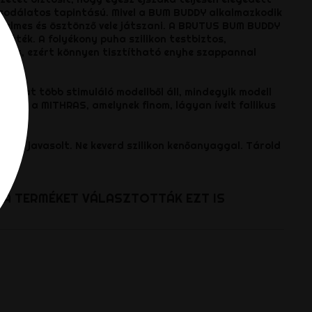
sodálatos tapintású.
Mivel a BUM BUDDY alkalmazkodik
elmes és ösztönző vele játszani.
A BRUTUS BUM BUDDY
 játék.
A folyékony puha szilikon testbiztos,
ózus, ezért könnyen tisztítható enyhe szappannal
ozat több stimuláló modellből áll, mindegyik modell
tó.
Ez a MITHRAS, amelynek finom, lágyan ívelt fallikus
.
álata javasolt.
Ne keverd szilikon kenőanyaggal.
Tárold
T A TERMÉKET VÁLASZTOTTÁK EZT IS