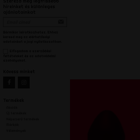
Szerezd meg legfrissebb
híreinket és különleges
ajánlatainkat
Bármikor leiratkozhatsz. Ehhez
keresd meg az elérhetőségi
adatainkat a jogi nyilatkozatban.
Elfogadom a szerződési
feltételeket és az adatvédelmi
szabályokat.
Kövess minket
Termékek
Akciók
Új termékek
Népszerű termékek
Márkák
Vélemények