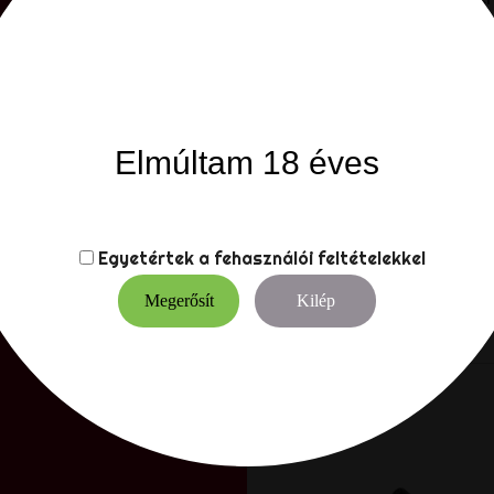
legyél.
Nagyon puha és c
a testedhez, nagyon kény
biztonságos és higiénikus
ftalátmentes és nem por
és/vagy játéktisztítóval.
A BRUTUS BUM BUDDIES sor
Elmúltam 18 éves
többféle méretben kapha
alakja van, kettős makkú
Vízbázisú síkosító haszn
távol más játékoktól.
Egyetértek a
fehasználói feltételekkel
Megerősít
Kilép
VÁSÁRLÓK, AKIK EZ
VÁSÁROLTÁK: