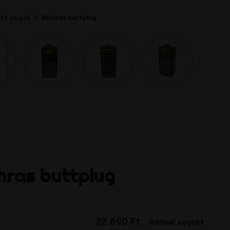
tt plugok
Mithras buttplug
hras buttplug
22 890 Ft
Adóval együtt