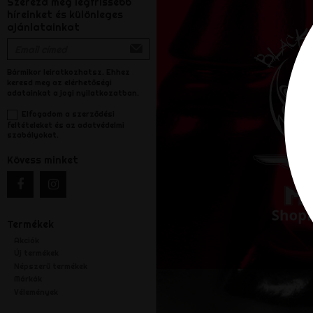
Szerezd meg legfrissebb
híreinket és különleges
ajánlatainkat
Bármikor leiratkozhatsz. Ehhez
keresd meg az elérhetőségi
adatainkat a jogi nyilatkozatban.
Elfogadom a szerződési
feltételeket és az adatvédelmi
szabályokat.
Kövess minket
Termékek
Akciók
Új termékek
Népszerű termékek
Márkák
Vélemények