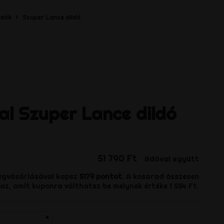
ldók
Szuper Lance dildó
al
Szuper Lance dildó
51 790 Ft
Adóval együtt
egvásárlásával kapsz
5179
pontot
. A kosarad összesen
z, amit kuponra válthatsz be melynek értéke
1 554 Ft
.
+