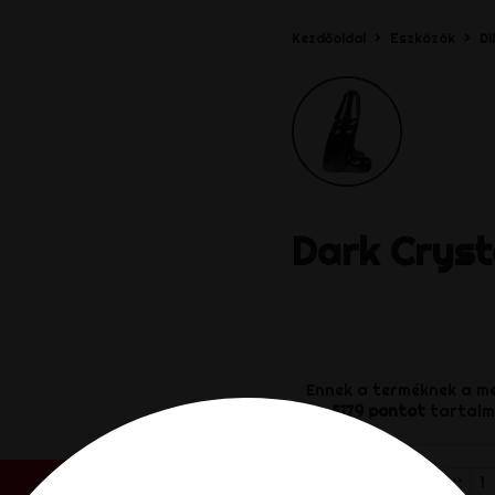
Kezdőoldal
Eszközök
Di
Dark Cryst
Ennek a terméknek a m
5179
pontot
tartalma
-
Mennyiség