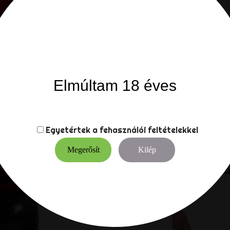
Elmúltam 18 éves
Megosztá
Megoszt
Leírás
Termék részl
Egyetértek a
fehasználói feltételekkel
Kiválóan alkalmas egy gy
Megerősít
Kilép
8 MÁSIK TERMÉKEK 