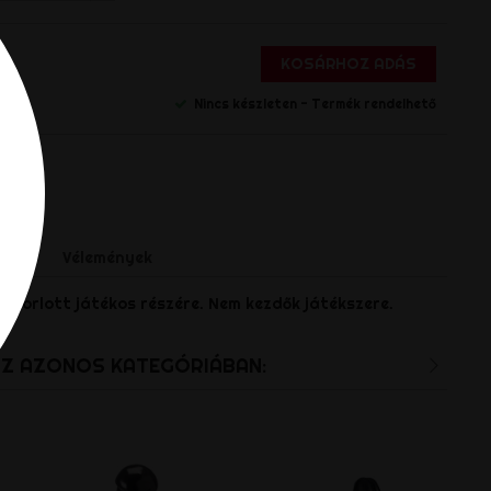
KOSÁRHOZ ADÁS
Nincs készleten - Termék rendelhető
s
etei
Vélemények
akorlott játékos részére. Nem kezdők játékszere.
AZ AZONOS KATEGÓRIÁBAN: