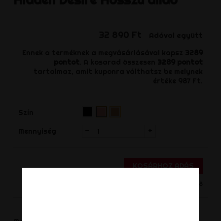
32 890 Ft
Adóval együtt
Ennek a terméknek a megvásárlásával kapsz
3289
pontot
. A kosarad összesen
3289
pontot
tartalmaz, amit kuponra válthatsz be melynek
értéke
987 Ft
.
Fekete
Testszínű
Cserszínű
Szín
(Rendelhető)‌
(Rendelhető)‌
-
+
Mennyiség
KOSÁRHOZ ADÁS
Nincs készleten - Termék rendelhető
Megosztás