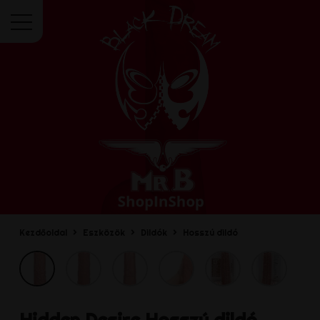
Menü
Kezdőoldal
Eszközök
Dildók
Hosszú dildó
Hidden Desire
Hosszú dildó