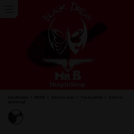
Menü
Kezdőoldal
BDSM
Electro szex
Farok játék
Electro
ejtőernyő