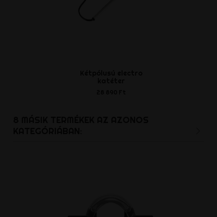
Kétpólusú electro
Kétpólusú 
katéter
sperma-s
28 890 Ft
36 590
8 MÁSIK TERMÉKEK AZ AZONOS
KATEGÓRIÁBAN: