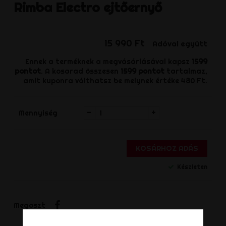
Rimba
Electro ejtőernyő
15 990 Ft
Adóval együtt
Ennek a terméknek a megvásárlásával kapsz
1599
pontot
. A kosarad összesen
1599
pontot
tartalmaz,
amit kuponra válthatsz be melynek értéke
480 Ft
.
-
+
Mennyiség
KOSÁRHOZ ADÁS
Készleten
Megosztás
Megoszt