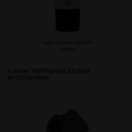
Lube vízalapú síkosító
Fekete kötél
2 354 Ft
5 346 
8 MÁSIK TERMÉKEK AZ AZONOS
KATEGÓRIÁBAN: