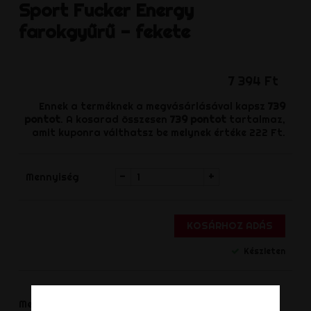
Sport Fucker
Energy
farokgyűrű - fekete
7 394 Ft
Ennek a terméknek a megvásárlásával kapsz
739
pontot
. A kosarad összesen
739
pontot
tartalmaz,
amit kuponra válthatsz be melynek értéke
222 Ft
.
-
+
Mennyiség
KOSÁRHOZ ADÁS
Készleten
Megosztás
Megoszt