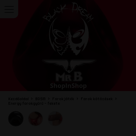
Menü
Kezdőoldal
BDSM
Farok játék
Farok kötözések
Energy farokgyűrű - fekete