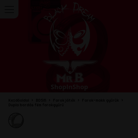
Menü
Kezdőoldal
BDSM
Farok játék
Farok-makk gyűrűk
Dupla bordás fém farokgyűrű