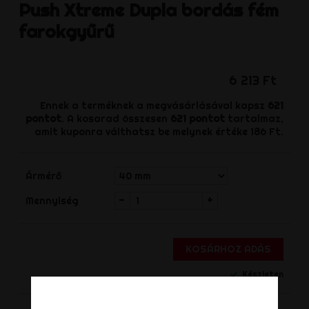
Push Xtreme
Dupla bordás fém
farokgyűrű
6 213 Ft
Ennek a terméknek a megvásárlásával kapsz
621
pontot
. A kosarad összesen
621
pontot
tartalmaz,
amit kuponra válthatsz be melynek értéke
186 Ft
.
Ármérő
-
+
Mennyiség
KOSÁRHOZ ADÁS
Készleten