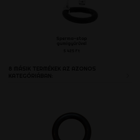
Sperma-stop
Sergey klass
gumigyűrűvel
- pir
5 425 Ft
9 362 
8 MÁSIK TERMÉKEK AZ AZONOS
KATEGÓRIÁBAN: