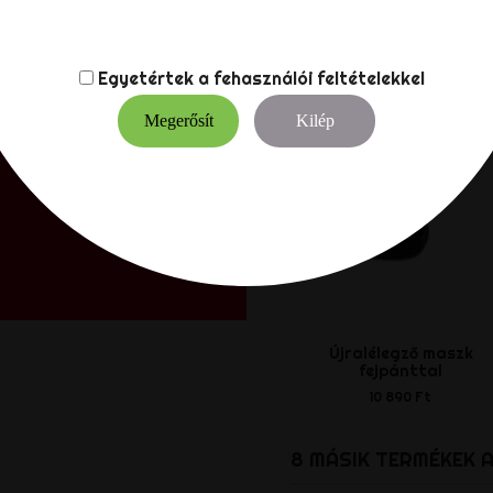
Egyetértek a
fehasználói feltételekkel
Megerősít
Kilép
Újralélegző maszk
fejpánttal
10 890 Ft
8 MÁSIK TERMÉKEK 