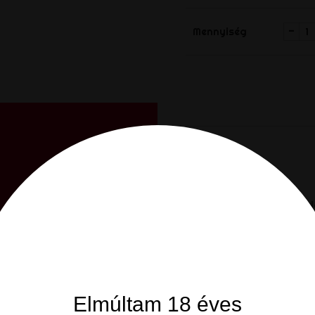
-
Mennyiség
Megosztá
Megoszt
Leírás
Termék részl
Ez a spermastop igazán m
VÁSÁRLÓK, AKIK EZ
VÁSÁROLTÁK:
Elmúltam 18 éves