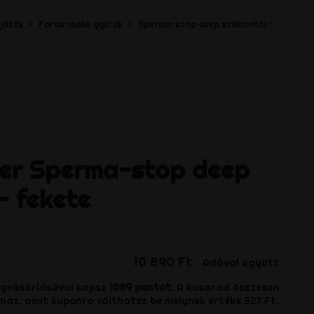
 játék
Farok-makk gyűrűk
Sperma-stop deep szilikonból -
er
Sperma-stop deep
 - fekete
10 890 Ft
Adóval együtt
egvásárlásával kapsz
1089
pontot
. A kosarad összesen
maz, amit kuponra válthatsz be melynek értéke
327 Ft
.