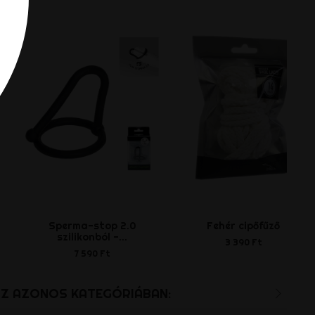
Sperma-stop 2.0
Fehér cipőfűző
szilikonból -...
3 390 Ft
7 590 Ft
AZ AZONOS KATEGÓRIÁBAN: