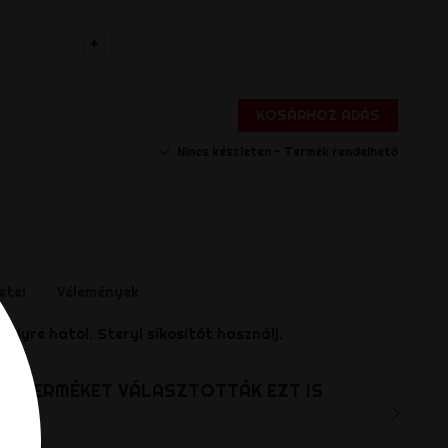
+
KOSÁRHOZ ADÁS
Nincs készleten - Termék rendelhető
s
etei
Vélemények
élyre hatol. Steryl síkosítót használj.
T A TERMÉKET VÁLASZTOTTÁK EZT IS