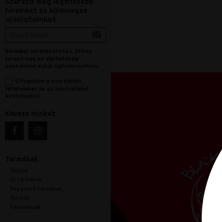
Szerezd meg legfrissebb
híreinket és különleges
ajánlatainkat
Bármikor leiratkozhatsz. Ehhez
keresd meg az elérhetőségi
adatainkat a jogi nyilatkozatban.
Elfogadom a szerződési
feltételeket és az adatvédelmi
szabályokat.
Kövess minket
Termékek
Akciók
Új termékek
Népszerű termékek
Márkák
Vélemények