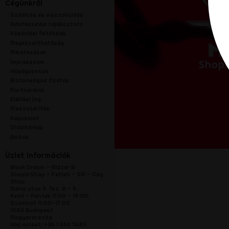
Cégünkről
Szállítás és visszaküldés
Adatkezelési tájékoztató
Vásárlási feltételek
Megközelíthetőség
Méretezések
Impresszum
Hűségpontok
Biztonságos fizetés
Partnereink
Elállási jog
Visszatérítés
Kapcsolat
Oldaltérkép
Boltok
Üzlet információk
Black Dream - Mister B
ShopInShop - Fetish - SM - Gay
Shop
Mária utca 9. fsz. 8 - 9.
Kedd - Péntek 11:00 - 19:00,
Szombat 11:00-17:00
1085 Budapest
Magyarország
Hívj minket:
+36 1 266 7485