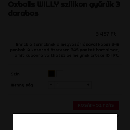
Oxballs
WILLY szilikon gyűrűk 3
darabos
3 457 Ft
Ennek a terméknek a megvásárlásával kapsz
345
pontot
. A kosarad összesen
345
pontot
tartalmaz,
amit kuponra válthatsz be melynek értéke
104 Ft
.
Átlátszó
Fekete
Szín
(Rendelhető)‌
-
+
Mennyiség
KOSÁRHOZ ADÁS
Nincs készleten - Termék rendelhető