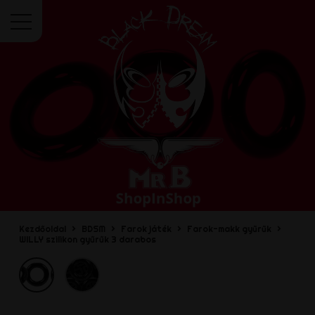
Menü
Kezdőoldal
BDSM
Farok játék
Farok-makk gyűrűk
WILLY szilikon gyűrűk 3 darabos