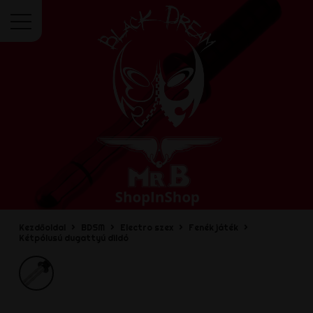
Menü
Kezdőoldal
BDSM
Electro szex
Fenék játék
Kétpólusú dugattyú dildó