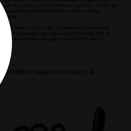
 nyújtva kezdőknek és haladóknak egyaránt. A kész gél
em ragadós, ami lehetővé teszi a hosszan tartó,
ználatot.
erjünk össze 6 g port (kb. 1 teáskanál) 250 ml meleg
 rázza 30 másodpercig. Adjunk hozzá további 250 ml
jra 30 másodpercig. Hagyja a keveréket 30 percig
 por.
T A TERMÉKET VÁLASZTOTTÁK EZT IS