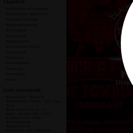
Cégünkről
Szállítás és visszaküldés
Adatkezelési tájékoztató
Vásárlási feltételek
Megközelíthetőség
Méretezések
Impresszum
Hűségpontok
Biztonságos fizetés
Partnereink
Elállási jog
Visszatérítés
Kapcsolat
Oldaltérkép
Boltok
Üzlet információk
Black Dream - Mister B
ShopInShop - Fetish - SM - Gay
Shop
Mária utca 9. fsz. 8 - 9.
Kedd - Péntek 11:00 - 19:00,
Szombat 11:00-17:00
1085 Budapest
Magyarország
Hívj minket:
+36 1 266 7485