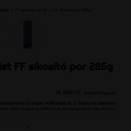
iénia
FF gélek és zsírok
FF síkosító por 285g
ist
FF síkosító por 285g
14 890 Ft
Adóval együtt
egvásárlásával kapsz
1489
pontot
. A kosarad összesen
maz, amit kuponra válthatsz be melynek értéke
447 Ft
.
+