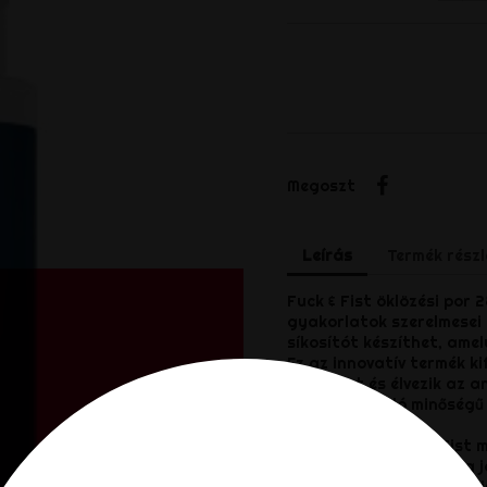
Megosztá
Megoszt
Leírás
Termék részl
Fuck & Fist öklözési por 
gyakorlatok szerelmesei 
síkosítót készíthet, amely
Ez az innovatív termék ki
érzéseket és élvezik az a
szabott, kiváló minőségű
Ez a francia Fuck & Fist 
erőteljes síkosítóanyag j
biztosít az intenzív anál