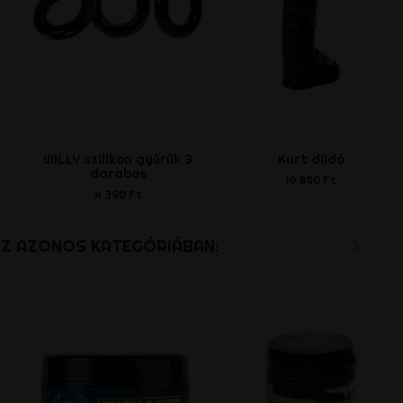
WILLY szilikon gyűrűk 3
Kurt dildó
darabos
19 890 Ft
4 390 Ft
AZ AZONOS KATEGÓRIÁBAN: