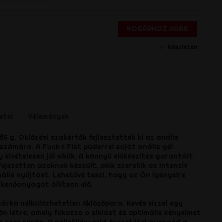
KOSÁRHOZ ADÁS
Készleten
s
etei
Vélemények
285 g. Öklözési szakértők fejlesztették ki az anális
számára. A Fuck & Fist púderrel saját anális gél
 kivételesen jól siklik. A könnyű előkészítés garantált.
fejezetten azoknak készült, akik szeretik az intenzív
nális nyújtást. Lehetővé teszi, hogy az Ön igényeire
 kenőanyagot állítson elő.
márka nélkülözhetetlen öklözőpora. Kevés vízzel egy
ön létre, amely fokozza a siklást és optimális kényelmet
is szex során. A polietilén-oxid összetétel gyengéd a