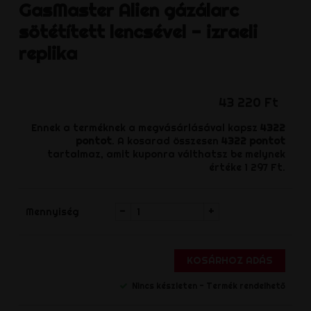
GasMaster
Alien gázálarc
sötétített lencsével - izraeli
replika
43 220 Ft
Ennek a terméknek a megvásárlásával kapsz
4322
pontot
. A kosarad összesen
4322
pontot
tartalmaz, amit kuponra válthatsz be melynek
értéke
1 297 Ft
.
-
+
Mennyiség
KOSÁRHOZ ADÁS
Nincs készleten - Termék rendelhető