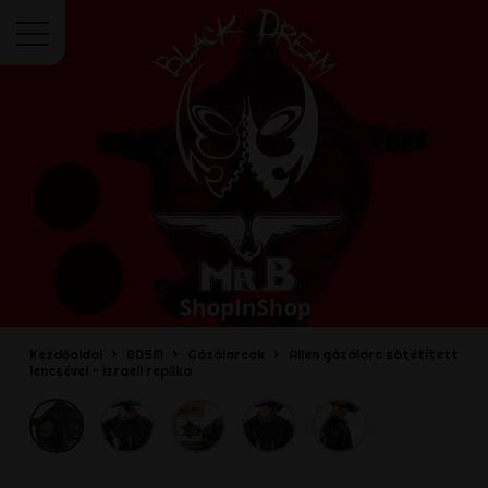
Menü
Kezdőoldal
BDSM
Gázálarcok
Alien gázálarc sötétített
lencsével - izraeli replika