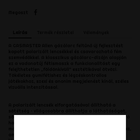
Megosztás
Megoszt
Leírás
Termék részletei
Vélemények
A GASMASTER Alien gázálarc feltűnő új fejlesztést
kapott polarizált lencsékkel és csavarozható fém
szemvédőkkel. A klasszikus gázálarc-dizájn alapján
ez a vadonatúj fétismaszk a funkcionalitást egy
felejthetetlen „földönkívüli” esztétikával ötvözi.
Tökéletes gumifétishez és légzéskontrollos
játékokhoz, szexi és anonim megjelenést kínál, széles
vizuális intenzitással.
A polarizált lencsék elforgatásával állítható a
sötétség – világosabbra állíthatja a láthatóságot,
sötétebbre pedig a hátborzongató, szemet eltakaró
hatást. A teljes érzékszervi megvonás érdekében a
maszk két csavarozható fém szemvédőt is tartalmaz,
amelyek teljesen blokkolják a látást, így hatékony