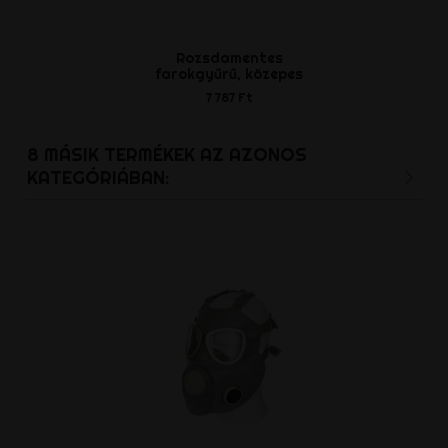
Rozsdamentes
Gázálar
farokgyűrű, közepes
5 898 
7 787 Ft
8 MÁSIK TERMÉKEK AZ AZONOS
KATEGÓRIÁBAN: