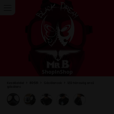
Menü
Kezdőoldal
BDSM
Gázálarcok
12D hörcsög arcú
gázálarc