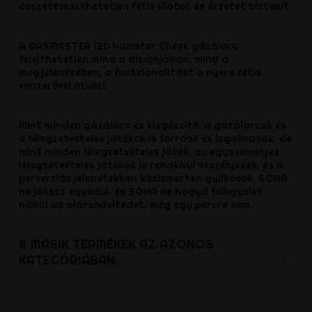
összetéveszthetetlen fétis illatot és érzetet biztosít.
A GASMASTER 12D Hamster Cheek gázálarc
felejthetetlen mind a dizájnjában, mind a
megjelenésében, a funkcionalitást a nyers fétis
vonzerővel ötvözi.
Mint minden gázálarc és kiegészítő, a gázálarcok és
a lélegzetvételes játékok is forróak és izgalmasak, de
mint minden lélegzetvételes játék, az egyszemélyes
lélegzetvételes játékok is rendkívül veszélyesek, és a
perverziós jelenetekben közismerten gyilkosok. SOHA
ne játssz egyedül, és SOHA ne hagyd felügyelet
nélkül az alárendeltedet, még egy percre sem.
8 MÁSIK TERMÉKEK AZ AZONOS
KATEGÓRIÁBAN: