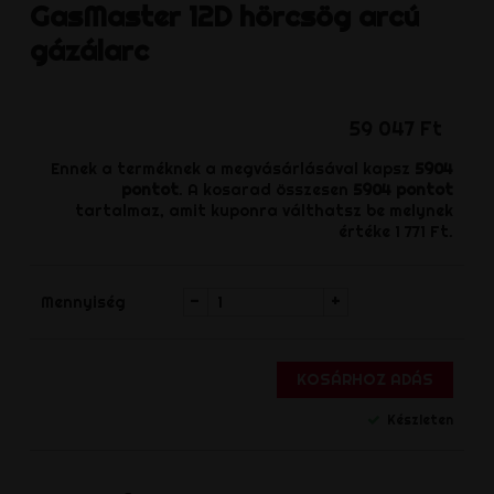
GasMaster
12D hörcsög arcú
gázálarc
59 047 Ft
Ennek a terméknek a megvásárlásával kapsz
5904
pontot
. A kosarad összesen
5904
pontot
tartalmaz, amit kuponra válthatsz be melynek
értéke
1 771 Ft
.
-
+
Mennyiség
KOSÁRHOZ ADÁS
Készleten
Megosztás