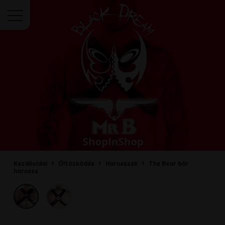
Menü
Kezdőoldal
Öltözködés
Harnessek
The Bear bőr
harness