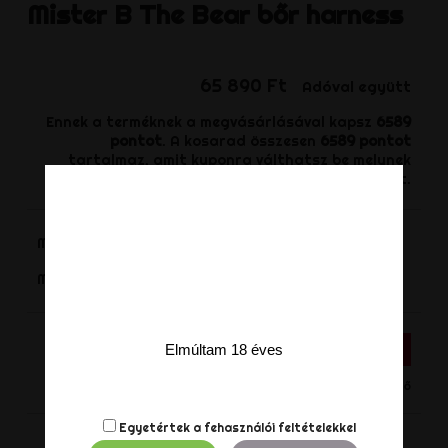
Mister B
The Bear bőr harness
65 890 Ft
Adóval együtt
Ennek a terméknek a megvásárlásával kapsz
6589
pontot
. A kosarad összesen
6589
pontot
tartalmaz, amit kuponra válthatsz be melynek
értéke
1 977 Ft
.
Méret
-
+
Mennyiség
KOSÁRHOZ ADÁS
Elmúltam 18 éves
Nincs készleten - Termék rendelhető
Egyetértek a
fehasználói feltételekkel