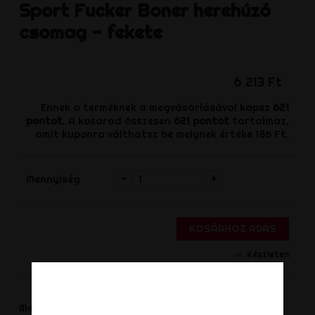
Sport Fucker
Boner herehúzó
csomag - fekete
6 213 Ft
Ennek a terméknek a megvásárlásával kapsz
621
pontot
. A kosarad összesen
621
pontot
tartalmaz,
amit kuponra válthatsz be melynek értéke
186 Ft
.
-
+
Mennyiség
KOSÁRHOZ ADÁS
Készleten
Megosztás
Megoszt