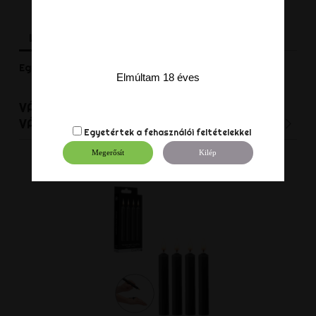
Leírás
Termék részletei
Vélemények
Egy csomagban 2 darab elasztikus gyűrű.
Elmúltam 18 éves
VÁSÁRLÓK, AKIK EZT A TERMÉKET
VÁLASZTOTTÁK EZT IS VÁSÁROLTÁK:
Egyetértek a
fehasználói feltételekkel
Megerősít
Kilép