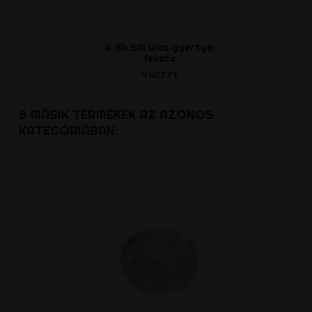
4 db SM Wax gyertya
Double-F Fis
fekete
7 866 
4 402 Ft
8 MÁSIK TERMÉKEK AZ AZONOS
KATEGÓRIÁBAN: