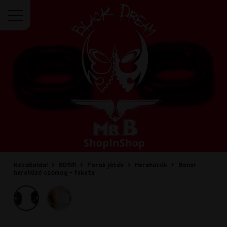
Menü
Kezdőoldal
BDSM
Farok játék
Herehúzók
Boner
herehúzó csomag - fekete