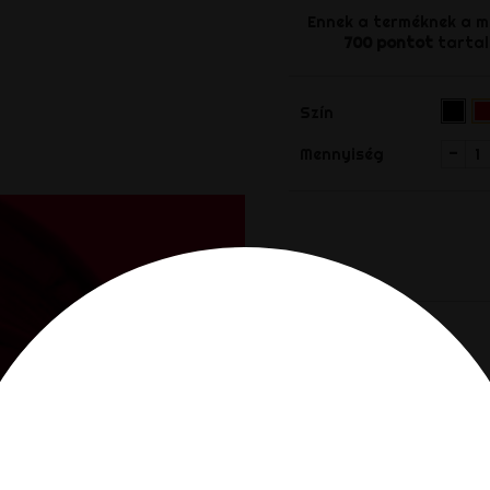
Ennek a terméknek a 
700
pontot
tartal
Feket
Pi
Szín
(R
-
Mennyiség
Megosztá
Megoszt
Leírás
Termék részl
Esztétikus, különlegesen