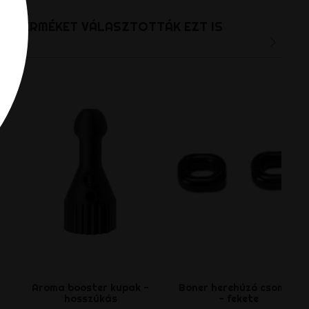
T A TERMÉKET VÁLASZTOTTÁK EZT IS
Aroma booster kupak -
Boner herehúzó csomag
hosszúkás
- fekete