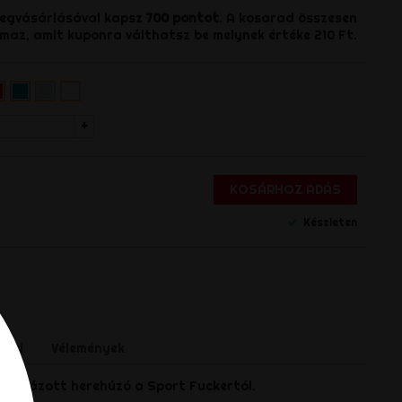
megvásárlásával kapsz
700
pontot
. A kosarad összesen
maz, amit kuponra válthatsz be melynek értéke
210 Ft
.
e
ros
Kék
Metál
Átlátszó
endelhető)‌
(Rendelhető)‌
(Rendelhető)‌
(Rendelhető)‌
+
KOSÁRHOZ ADÁS
Készleten
s
etei
Vélemények
 mintázott herehúzó a Sport Fuckertól.