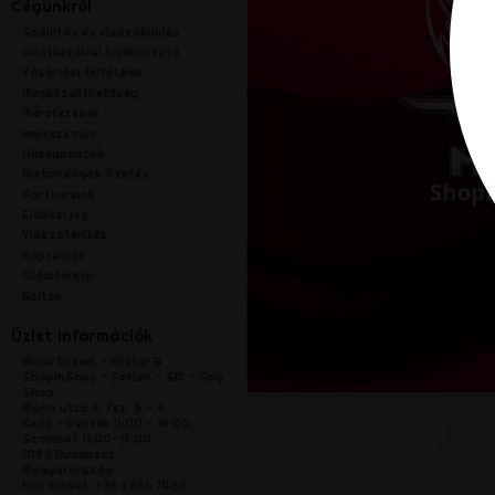
Cégünkről
Szállítás és visszaküldés
Adatkezelési tájékoztató
Vásárlási feltételek
Megközelíthetőség
Méretezések
Impresszum
Hűségpontok
Biztonságos fizetés
Partnereink
Elállási jog
Visszatérítés
Kapcsolat
Oldaltérkép
Boltok
Üzlet információk
Black Dream - Mister B
ShopInShop - Fetish - SM - Gay
Shop
Mária utca 9. fsz. 8 - 9.
Kedd - Péntek 11:00 - 19:00,
Szombat 11:00-17:00
1085 Budapest
Magyarország
Hívj minket:
+36 1 266 7485