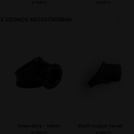
2 748 Ft
6 213 Ft
AZ AZONOS KATEGÓRIÁBAN:
Powersling - fekete
Shaft Hugger heresling
10 780 Ft
9 362 Ft