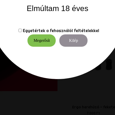
Elmúltam 18 éves
VÁSÁRLÓK, AKIK EZ
VÁSÁROLTÁK:
Egyetértek a
fehasználói feltételekkel
Megerősít
Kilép
Ergo herehúzó - fekete
7 000 Ft