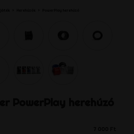
 játék
Herehúzók
PowerPlay herehúzó
er
PowerPlay herehúzó
7 000 Ft