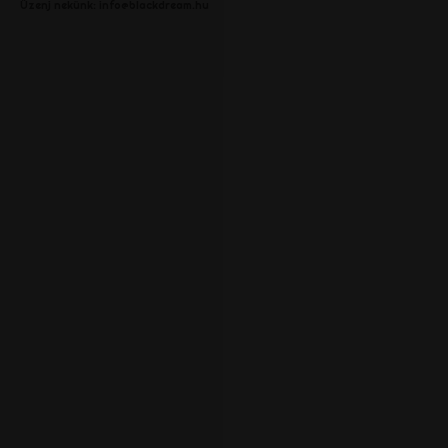
Üzenj nekünk:
info@blackdream.hu