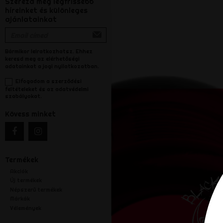
Szerezd meg legfrissebb
híreinket és különleges
ajánlatainkat
Bármikor leiratkozhatsz. Ehhez
keresd meg az elérhetőségi
adatainkat a jogi nyilatkozatban.
Elfogadom a szerződési
feltételeket és az adatvédelmi
szabályokat.
Kövess minket
Termékek
Akciók
Új termékek
Népszerű termékek
Márkák
Vélemények