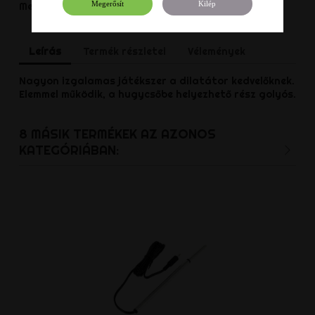
Megerősít
Kilép
Megoszt
Leírás
Termék részletei
Vélemények
Nagyon izgalamas játékszer a dilatátor kedvelőknek.
Elemmel működik, a hugycsőbe helyezhető rész golyós.
8 MÁSIK TERMÉKEK AZ AZONOS
KATEGÓRIÁBAN: