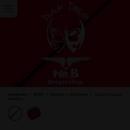
Menü
Kezdőoldal
BDSM
Medical
Katéterek
Golyós húgycső
vibrátor