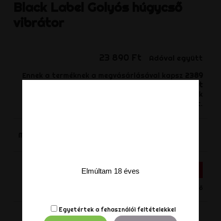
Black Label
Golyós húgycső
vibrátor
23 890 Ft
Adóval együtt
Ennek a terméknek a megvásárlásával kapsz
2389
pontot
. A kosarad összesen
2389
pontot
tartalmaz, amit kuponra válthatsz be melynek
értéke
717 Ft
.
-
+
Mennyiség
KOSÁRHOZ ADÁS
Elmúltam 18 éves
Nincs készleten - Termék rendelhető
Egyetértek a
fehasználói feltételekkel
Megosztás