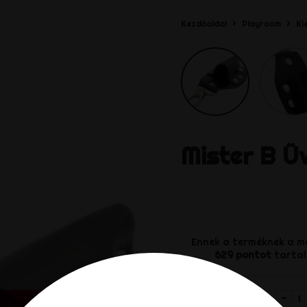
Kezdőoldal
Playroom
Ki
Mister B
Ü
Ennek a terméknek a m
629
pontot
tartal
-
Mennyiség