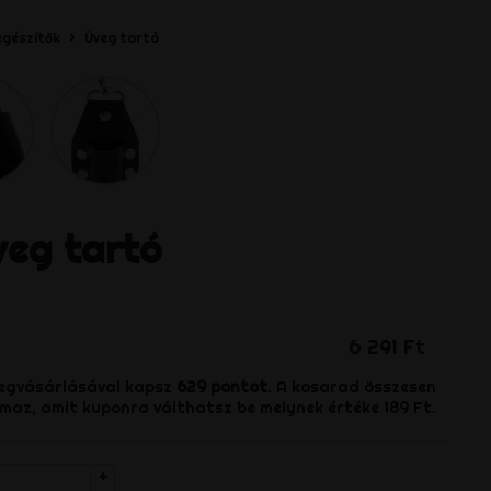
egészítők
Üveg tartó
veg tartó
6 291 Ft
egvásárlásával kapsz
629
pontot
. A kosarad összesen
maz, amit kuponra válthatsz be melynek értéke
189 Ft
.
+