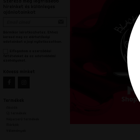
Szerezd meg legfrissebb
híreinket és különleges
ajánlatainkat
Bármikor leiratkozhatsz. Ehhez
keresd meg az elérhetőségi
adatainkat a jogi nyilatkozatban.
Elfogadom a szerződési
feltételeket és az adatvédelmi
szabályokat.
Kövess minket
Termékek
Akciók
Új termékek
Népszerű termékek
Márkák
Vélemények