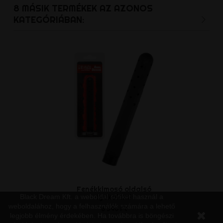
8 MÁSIK TERMÉKEK AZ AZONOS
KATEGÓRIÁBAN:
Fenékkimosó oldalsó
Felszerelh
lyukakkal
kimosó k
Black Dream Kft. a weboldal sütiket használ a
weboldalához, hogy a felhasználók számára a lehető
6 590 Ft
16 890
legjobb élmény érdekében. Ha továbbra is böngészi