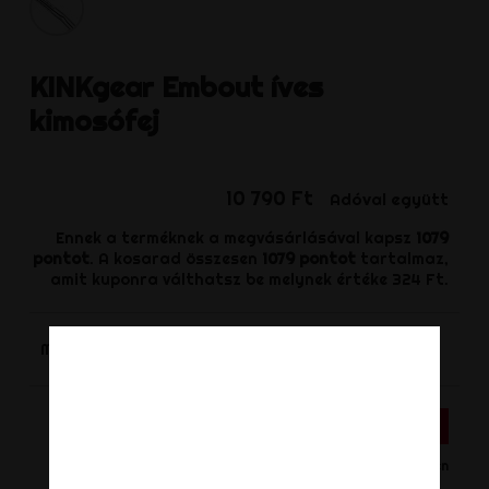
KINKgear
Embout íves
kimosófej
10 790 Ft
Adóval együtt
Ennek a terméknek a megvásárlásával kapsz
1079
pontot
. A kosarad összesen
1079
pontot
tartalmaz,
amit kuponra válthatsz be melynek értéke
324 Ft
.
-
+
Mennyiség
KOSÁRHOZ ADÁS
Készleten