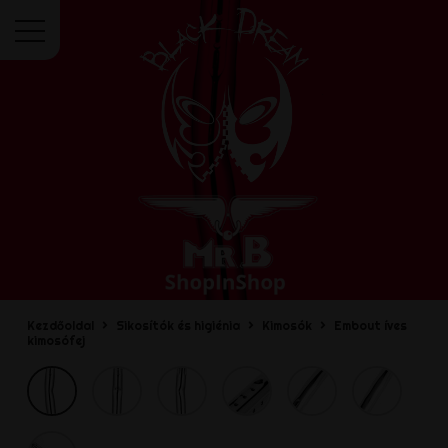
Menü
Kezdőoldal
Sikosítók és higiénia
Kimosók
Embout íves
kimosófej