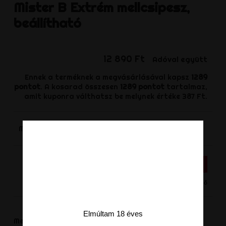
Mister B
Extrém mellcsipesz,
beállítható
12 890 Ft
Adóval együtt
Ennek a terméknek a megvásárlásával kapsz
1289
pontot
. A kosarad összesen
1289
pontot
tartalmaz,
amit kuponra válthatsz be melynek értéke
387 Ft
.
-
+
Mennyiség
KOSÁRHOZ ADÁS
Nincs készleten - Termék rendelhető
Elmúltam 18 éves
Megosztás
Megoszt