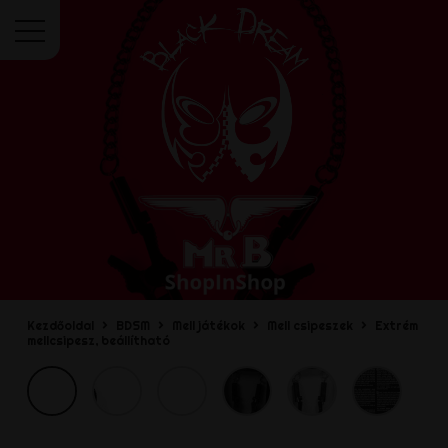
Menü
Kezdőoldal
BDSM
Mell játékok
Mell csipeszek
Extrém
mellcsipesz, beállítható