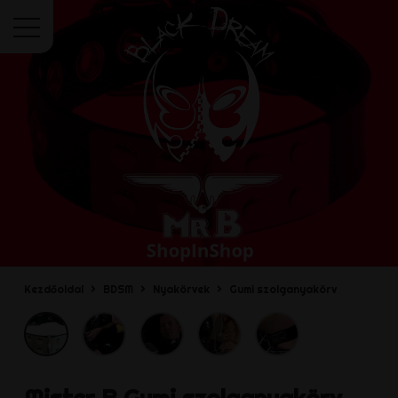
Menü
Kezdőoldal
BDSM
Nyakörvek
Gumi szolganyakörv
Mister B
Gumi szolganyakörv