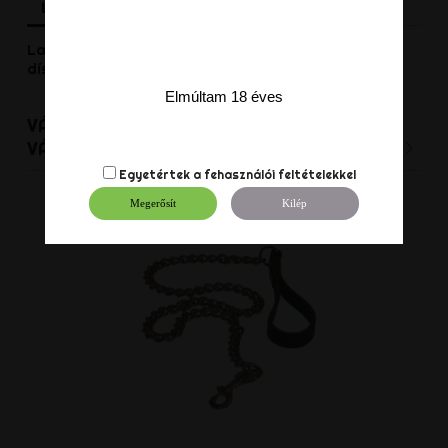
Leírás
Termék részletei
Vélemények
Latex szolgák részére. Rozsdamentes fémmel
díszített, D -gyűrűvel felszerelt nyakörv.
Elmúltam 18 éves
VÁSÁRLÓK, AKIK EZT A TERMÉKET
VÁLASZTOTTÁK EZT IS VÁSÁROLTÁK:
Egyetértek a
fehasználói feltételekkel
Megerősít
Kilép