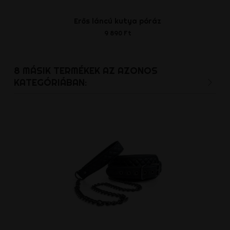
Erős láncú kutya póráz
Színes széle
bőr..
9 890 Ft
21 690
8 MÁSIK TERMÉKEK AZ AZONOS
KATEGÓRIÁBAN: