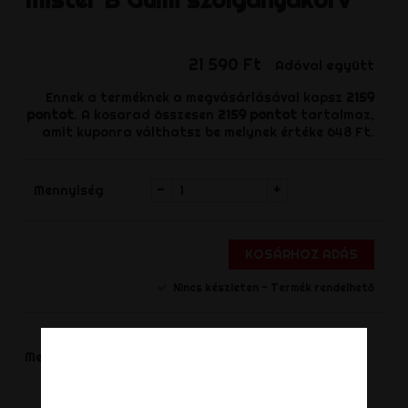
21 590 Ft
Adóval együtt
Ennek a terméknek a megvásárlásával kapsz
2159
pontot
. A kosarad összesen
2159
pontot
tartalmaz,
amit kuponra válthatsz be melynek értéke
648 Ft
.
-
+
Mennyiség
KOSÁRHOZ ADÁS
Nincs készleten - Termék rendelhető
Megosztás
Megoszt