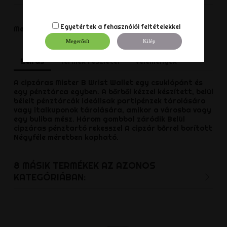
Megosztás
Egyetértek a
fehasználói feltételekkel
Megoszt
Megerősít
Kilép
Leírás
Termék részletei
Vélemények
A cipzáras Mister B Wrist Wallet egy csuklópánt és
egy pénztárca egyben.
A bőrből kézzel készített, belül
bélelt pénztárcák ideálisak partipénzek tárolására
vagy italkuponok tárolására, amikor a városba vagy
egy buliba mész.
Három gombbal záródik Belül
cipzáras pénztartó rekesszel A cipzár bőrrel borított
Négyféle méretben kapható.
8 MÁSIK TERMÉKEK AZ AZONOS
KATEGÓRIÁBAN: