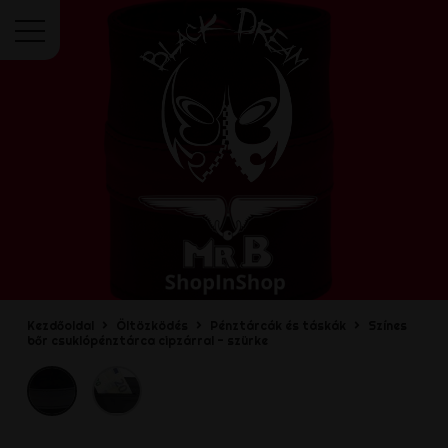
Menü
Kezdőoldal
Öltözködés
Pénztárcák és táskák
Színes
bőr csuklópénztárca cipzárral - szürke