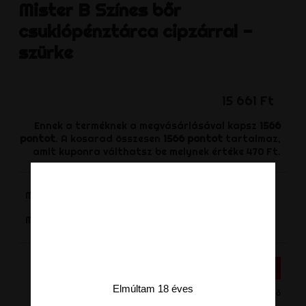
Mister B
Színes bőr
csuklópénztárca cipzárral -
szürke
15 661 Ft
Ennek a terméknek a megvásárlásával kapsz
1566
pontot
. A kosarad összesen
1566
pontot
tartalmaz,
amit kuponra válthatsz be melynek értéke
470 Ft
.
Méret
-
+
Mennyiség
KOSÁRHOZ ADÁS
Elmúltam 18 éves
Nincs készleten - Termék rendelhető