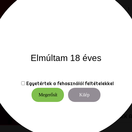
-
Mennyiség
Elmúltam 18 éves
Megosztá
Megoszt
Leírás
Termék részl
Egyetértek a
fehasználói feltételekkel
Szivárványszínű zászló a 
Megerősít
Kilép
szerelem mindig győzedel
8 MÁSIK TERMÉKEK 