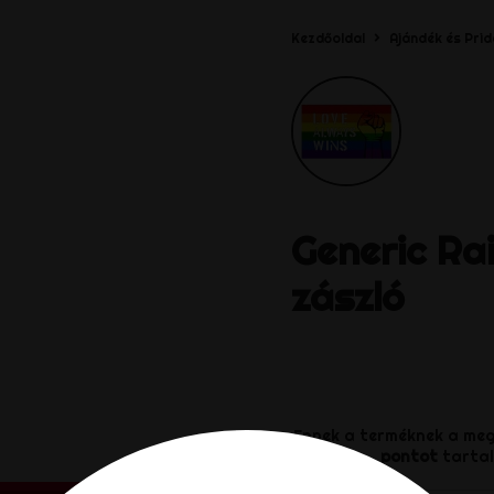
Kezdőoldal
Ajándék és Prid
Generic
Ra
zászló
Ennek a terméknek a me
pontot
tartal