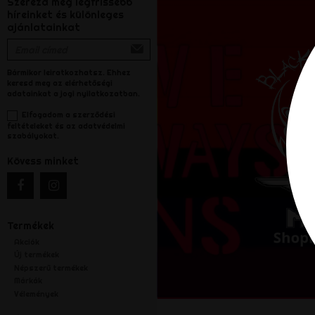
Szerezd meg legfrissebb
híreinket és különleges
ajánlatainkat
Bármikor leiratkozhatsz. Ehhez
keresd meg az elérhetőségi
adatainkat a jogi nyilatkozatban.
Elfogadom a szerződési
feltételeket és az adatvédelmi
szabályokat.
Kövess minket
Termékek
Akciók
Új termékek
Népszerű termékek
Márkák
Vélemények