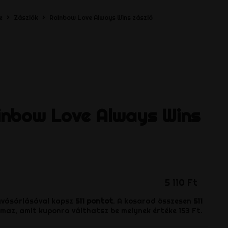
e
Zászlók
Rainbow Love Always Wins zászló
inbow Love Always Wins
5 110 Ft
gvásárlásával kapsz
511
pontot
. A kosarad összesen
511
maz, amit kuponra válthatsz be melynek értéke
153 Ft
.