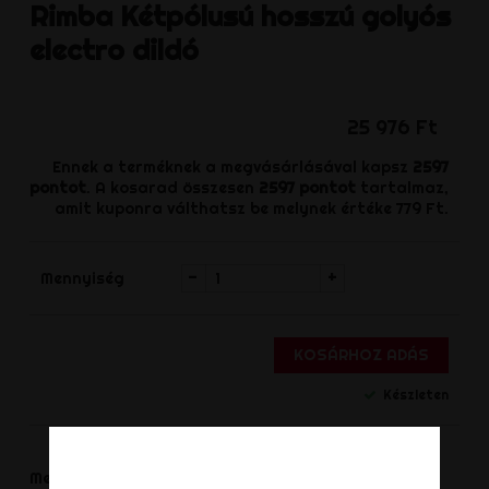
Rimba
Kétpólusú hosszú golyós
electro dildó
25 976 Ft
Ennek a terméknek a megvásárlásával kapsz
2597
pontot
. A kosarad összesen
2597
pontot
tartalmaz,
amit kuponra válthatsz be melynek értéke
779 Ft
.
-
+
Mennyiség
KOSÁRHOZ ADÁS
Készleten
Megosztás
Megoszt