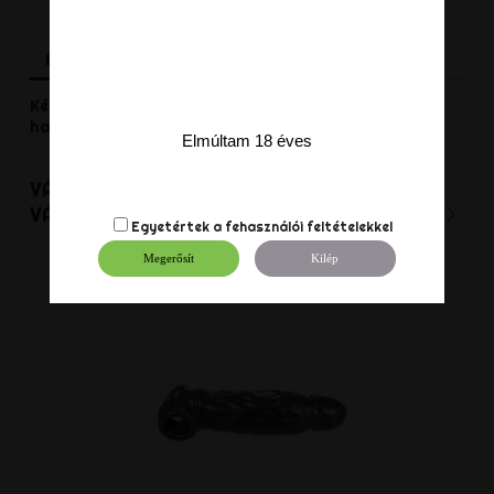
Leírás
Termék részletei
Vélemények
Két pólusú electro dildó, amelynek átmérője 25mm,
hossza 16 cm. Aluminiumlból készült.
Elmúltam 18 éves
VÁSÁRLÓK, AKIK EZT A TERMÉKET
VÁLASZTOTTÁK EZT IS VÁSÁROLTÁK:
Egyetértek a
fehasználói feltételekkel
Megerősít
Kilép