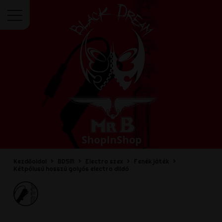
Menü
Kezdőoldal
BDSM
Electro szex
Fenék játék
Kétpólusú hosszú golyós electro dildó