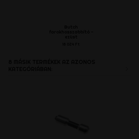
Butch
Hegar dil
farokhosszabbító -
darab
ezüst
6 685 
18 024 Ft
8 MÁSIK TERMÉKEK AZ AZONOS
KATEGÓRIÁBAN: