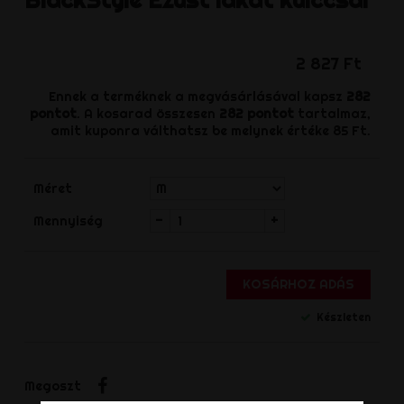
2 827 Ft
Ennek a terméknek a megvásárlásával kapsz
282
pontot
. A kosarad összesen
282
pontot
tartalmaz,
amit kuponra válthatsz be melynek értéke
85 Ft
.
Méret
-
+
Mennyiség
KOSÁRHOZ ADÁS
Készleten
Megosztás
Megoszt