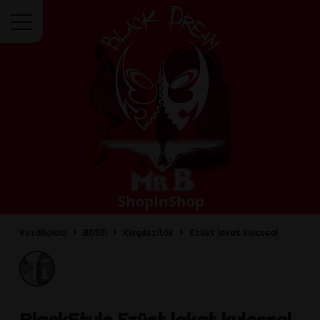
Menü
Kezdőoldal
BDSM
Kiegészítők
Ezüst lakat kulccsal
BlackStyle
Ezüst lakat kulccsal