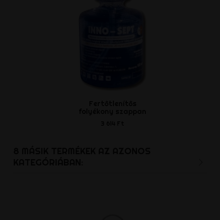
Fertőtlenítős
Battery beá
folyékony szappan
mellcsipe
3 614 Ft
6 213 
8 MÁSIK TERMÉKEK AZ AZONOS
KATEGÓRIÁBAN: